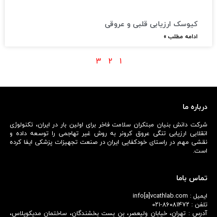
کیوسک ارزیابی قلبی و عروقی
ادامه مطلب »
3
2
1
درباره ما
شرکت دانش بنیان مبتکران سلامت فاخر برای اولین بار در ایران، تکنولوژی
انقلابی ارزیابی تنگی عروق کرونر به روش غیر تهاجمی را توسعه داده و
نقشی مهم در راستای خودکفایی ایران در صنعت تجهیزات پزشکی ایفا کرده
است.
تماس باما
ایمیل : info[a]vcathlab.com
تلفن : ۸۶۰۸۱۴۷۲-۰۲۱
آدرس : تهران، خیابان ولیعصر، بن بست بخشندگان، ساختمان مدیکوپلاس،