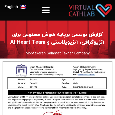
English
گزارش نویسی برپایه هوش مصنوعی برای
آنژیوگرافی، آنژیوپلاستی و AI Heart Team
Mobtakeran Salamat Fakher Company