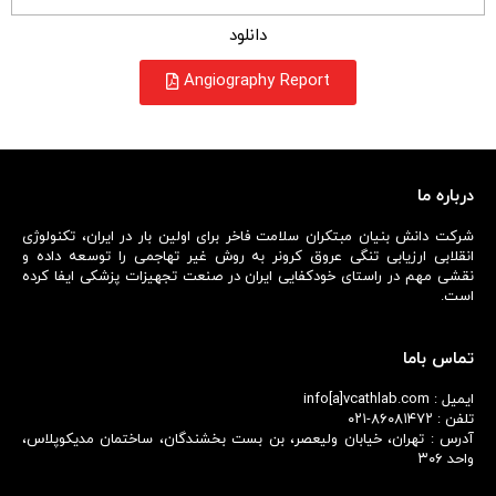
دانلود
Angiography Report
درباره ما
شرکت دانش بنیان مبتکران سلامت فاخر برای اولین بار در ایران، تکنولوژی
انقلابی ارزیابی تنگی عروق کرونر به روش غیر تهاجمی را توسعه داده و
نقشی مهم در راستای خودکفایی ایران در صنعت تجهیزات پزشکی ایفا کرده
است.
تماس باما
ایمیل : info[a]vcathlab.com
تلفن : ۸۶۰۸۱۴۷۲-۰۲۱
آدرس : تهران، خیابان ولیعصر، بن بست بخشندگان، ساختمان مدیکوپلاس،
واحد ۳۰۶