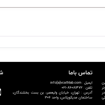
تماس باما
شب
ن
ایمیل : info[a]vcathlab.com
نر
تلفن : ۸۶۰۸۱۴۷۲-۰۲۱
ر
آدرس : تهران، خیابان ولیعصر، بن بست بخشندگان،
ی
ساختمان مدیکوپلاس، واحد ۳۰۶