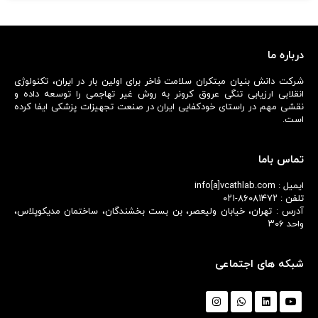
درباره ما
شرکت دانش بنیان مبتکران سلامت فاخر برای اولین بار در ایران، تکنولوژی
انقلابی ارزیابی تنگی عروق کرونر به روش غیر تهاجمی را توسعه داده و
نقشی مهم در راستای خودکفایی ایران در صنعت تجهیزات پزشکی ایفا کرده
است.
تماس باما
ایمیل : info[a]vcathlab.com
تلفن : ۸۶۰۸۱۴۷۲-۰۲۱
آدرس : تهران، خیابان ولیعصر، بن بست بخشندگان، ساختمان مدیکوپلاس،
واحد ۳۰۶
شبکه های اجتماعی