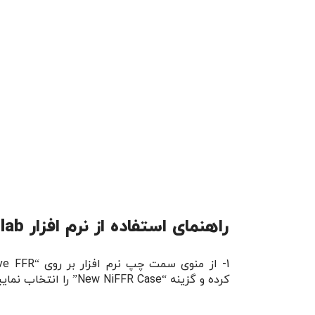
راهنمای استفاده از نرم افزار Virtual Cathlab – خدمات ارزیابی تنگی عروق کرونر (NiFFR)
کرده و گزینه “New NiFFR Case” را انتخاب نمایید.