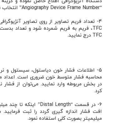
دستگاه آنژیوگرافی اطلاع حاصل نموده و گزین
“Angiography Device Frame Number” انتخاب نمایید.
4- تعداد فریم تصاویر از روی تصاویر آنژیوگرافی
TFC، فریم به فریم شمرده شود و تعداد بدست
TFC درج نمایید.
5- اطلاعات فشار خون دیاستول، سیستول و نر
محاسبه فشار متوسط خون ضروری است. اعداد مرب
در بخش مربوطه وارد نمایید. می‌توان از فشار نر
کرد.
6- در قسمت “Distal Length” اینک
میلیمیتر بصورت کلی استفاده نمود.