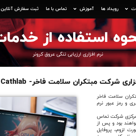
ت
رویداد ها
آموزش
تماس با ما
ثبت سفارش آنلاین
وه استفاده از خدما
نرم افزاری ارزیابی تنگی عروق کرونر
شرکت مبتکران سلامت فاخر- Virtual Cathlab
کران سلامت فاخر
ری و رمز عبور نرم
ر مرکزی شرکت تماس
واهند بود و پس از
رت لزوم، پروفایل