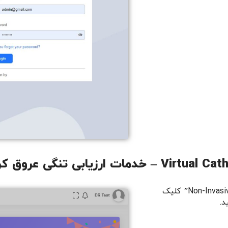
1- از منوی سمت چپ نرم افزار بر روی “Non-Invasive FFR” کلیک