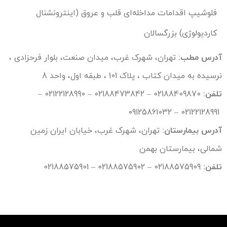
فلوشیپ اقدامات مداخله‌ای قلب و عروق (اینترونشنال
کاردیولوژی) بزرگسالان
آدرس مطب
:
تهران، شهرک غرب، میدان صنعت، بلوار فرحزادی ،
نرسیده به میدان کتاب ، پلاک 101 ، طبقه اول، واحد 8
تلفن
:
02188409870
–
02188473842
–
02122128990
–
09125861032
–
02122128991
آدرس بیمارستان
:
تهران، شهرک غرب، خیابان ایران زمین
شمالی، بیمارستان بهمن
تلفن
:
02188575909
–
02188575902
–
02188575901