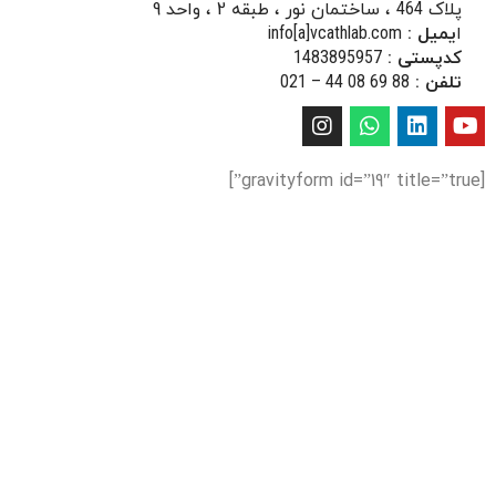
پلاک
464
، ساختمان نور ، طبقه 2 ، واحد 9
ا
یمیل :
info[a]vcathlab.com
ک‍‍‍‍‍دپستی :
1483895957
تلفن :
88 69 08 44 – 021
[gravityform id=”19″ title=”true”]