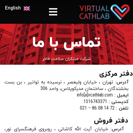
English
تماس با ما
شرکت مبتکران سلامت فاخر
دفتر مرکزی
آدرس:
تهران ، خیابان ولیعصر ، نرسیده به توانیر ، بن بست
بخشندگان ، ساختمان مدیکوپلاس، واحد
306
ایمیل :
info[a]vcathlab.com
ک‍‍‍‍‍دپستی :
1516743371
تلفن :
72 14 08 86 – 021
دفتر فروش
آدرس:
خیابان آیت الله کاشانی ، روبروی فرهنگسرای نور،